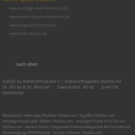
www.invisalign-teen-dortmund.de
www.damon-bracket-dortmund.de
www.insignia-dortmund.de
www.fricke-ritschel.de
nach oben
©2026 by Kieferorthopäde n | Kieferorthopädie Dortmund ·
Dr. Fricke & Dr. Ritschel · Saarlandstr. 80-82 · D-44139
Dortmund
Bildautoren: index.php ©Kurhan /fotolia.com · ©godfer /fotolia.com ·
invisalign-kosten.php: ©Bobo / fotolia.com · invisalign10.php ©Yuri Arcurs
/fotolia.com · weitere Seiten: Diagnostik-Funktionsdiagnostik Mit freundlicher
Genehmigung ©SAM Dental · Service ©skvoor / fotolia.com ·