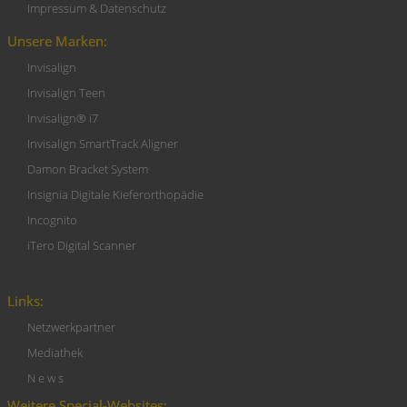
Impressum & Datenschutz
Unsere Marken:
Invisalign
Invisalign Teen
Invisalign® i7
Invisalign SmartTrack Aligner
Damon Bracket System
Insignia Digitale Kieferorthopädie
Incognito
iTero Digital Scanner
Links:
Netzwerkpartner
Mediathek
N e w s
Weitere Special-Websites: