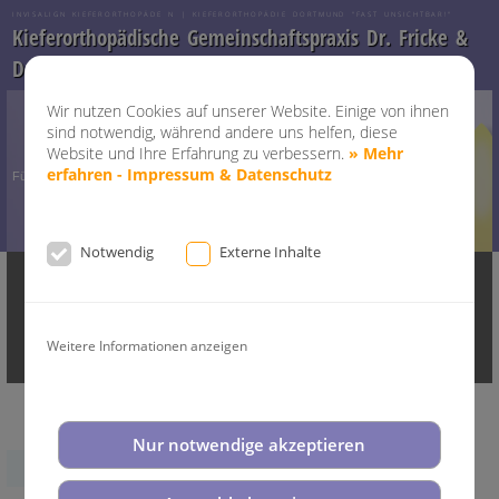
INVISALIGN KIEFERORTHOPÄDE N | KIEFERORTHOPÄDIE DORTMUND "FAST UNSICHTBAR!"
Kieferorthopädische Gemeinschaftspraxis Dr. Fricke &
Dr. Ritschel
Wir nutzen Cookies auf unserer Website. Einige von ihnen
sind notwendig, während andere uns helfen, diese
Website und Ihre Erfahrung zu verbessern.
» Mehr
unbeschreiblich
Lachen!
erfahren - Impressum & Datenschutz
Für ein
schönes
Notwendig
Externe Inhalte
Home
Kontakt
Praxis
Invisalign
Invsialign Teen
Invisalign G4
Invisalign® i7
Diagnostik
Service
Weitere Informationen anzeigen
Aktuelles
Presse
Impressum & Datenschutz
Nur notwendige akzeptieren
Alle News