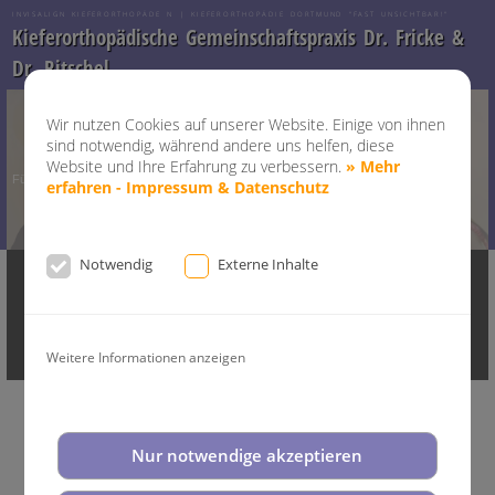
INVISALIGN KIEFERORTHOPÄDE N | KIEFERORTHOPÄDIE DORTMUND "FAST UNSICHTBAR!"
Kieferorthopädische Gemeinschaftspraxis Dr. Fricke &
Dr. Ritschel
Wir nutzen Cookies auf unserer Website. Einige von ihnen
sind notwendig, während andere uns helfen, diese
unbeschreiblich
Website und Ihre Erfahrung zu verbessern.
» Mehr
Lachen!
Für ein
erfahren - Impressum & Datenschutz
schönes
Notwendig
Externe Inhalte
Home
Kontakt
Praxis
Invisalign
Invsialign Teen
Invisalign G4
Invisalign® i7
Diagnostik
Service
Aktuelles
Presse
Impressum & Datenschutz
Weitere Informationen anzeigen
Nur notwendige akzeptieren
Digitale Kieferorthopädie
Neuerungen bei Invisalign