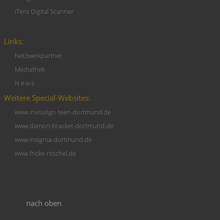
iTero Digital Scanner
Links:
Netzwerkpartner
Mediathek
N e w s
Weitere Special-Websites:
www.invisalign-teen-dortmund.de
www.damon-bracket-dortmund.de
www.insignia-dortmund.de
www.fricke-ritschel.de
nach oben