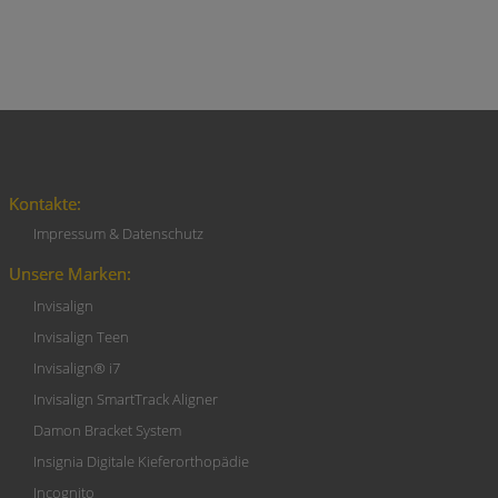
Kontakte:
Impressum & Datenschutz
Unsere Marken:
Invisalign
Invisalign Teen
Invisalign® i7
Invisalign SmartTrack Aligner
Damon Bracket System
Insignia Digitale Kieferorthopädie
Incognito