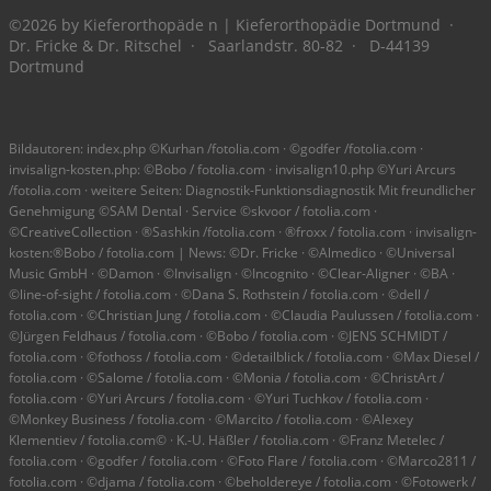
©2026 by Kieferorthopäde n | Kieferorthopädie Dortmund ·
Dr. Fricke & Dr. Ritschel · Saarlandstr. 80-82 · D-44139
Dortmund
Bildautoren: index.php ©Kurhan /fotolia.com · ©godfer /fotolia.com ·
invisalign-kosten.php: ©Bobo / fotolia.com · invisalign10.php ©Yuri Arcurs
/fotolia.com · weitere Seiten: Diagnostik-Funktionsdiagnostik Mit freundlicher
Genehmigung ©SAM Dental · Service ©skvoor / fotolia.com ·
©CreativeCollection · ®Sashkin /fotolia.com · ®froxx / fotolia.com · invisalign-
kosten:®Bobo / fotolia.com | News: ©Dr. Fricke · ©Almedico · ©Universal
Music GmbH · ©Damon · ©Invisalign · ©Incognito · ©Clear-Aligner · ©BA ·
©line-of-sight / fotolia.com · ©Dana S. Rothstein / fotolia.com · ©dell /
fotolia.com · ©Christian Jung / fotolia.com · ©Claudia Paulussen / fotolia.com ·
©Jürgen Feldhaus / fotolia.com · ©Bobo / fotolia.com · ©JENS SCHMIDT /
fotolia.com · ©fothoss / fotolia.com · ©detailblick / fotolia.com · ©Max Diesel /
fotolia.com · ©Salome / fotolia.com · ©Monia / fotolia.com · ©ChristArt /
fotolia.com · ©Yuri Arcurs / fotolia.com · ©Yuri Tuchkov / fotolia.com ·
©Monkey Business / fotolia.com · ©Marcito / fotolia.com · ©Alexey
Klementiev / fotolia.com© · K.-U. Häßler / fotolia.com · ©Franz Metelec /
fotolia.com · ©godfer / fotolia.com · ©Foto Flare / fotolia.com · ©Marco2811 /
fotolia.com · ©djama / fotolia.com · ©beholdereye / fotolia.com · ©Fotowerk /