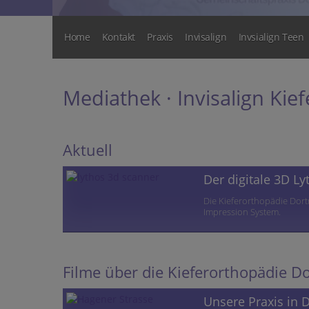
Home
Kontakt
Praxis
Invisalign
Invsialign Teen
Mediathek · Invisalign Kie
Aktuell
Der digitale 3D L
Die Kieferorthopädie Dortm
Impression System.
Filme über die Kieferorthopädie 
Unsere Praxis in