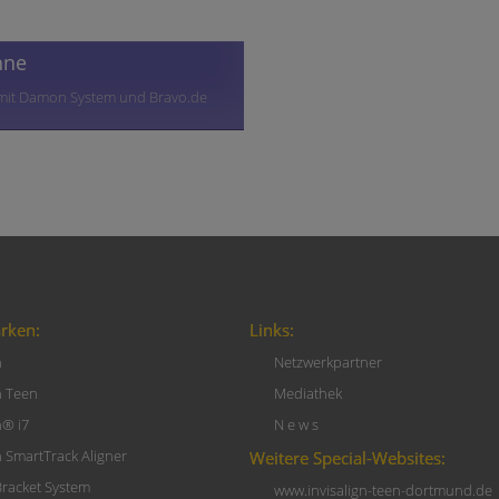
hne
 mit Damon System und Bravo.de
rken:
Links:
n
Netzwerkpartner
n Teen
Mediathek
n® i7
N e w s
n SmartTrack Aligner
Weitere Special-Websites:
racket System
www.invisalign-teen-dortmund.de