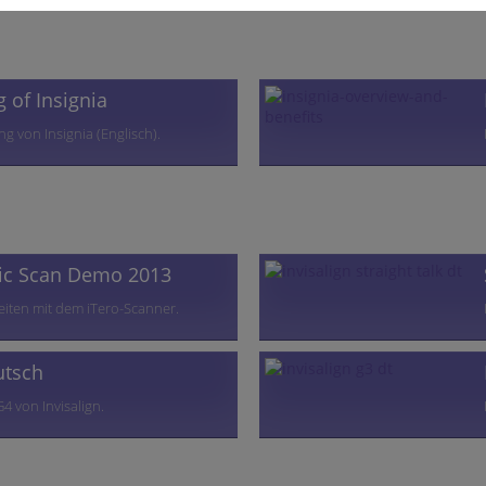
 of Insignia
ng von Insignia (Englisch).
ic Scan Demo 2013
eiten mit dem iTero-Scanner.
utsch
4 von Invisalign.