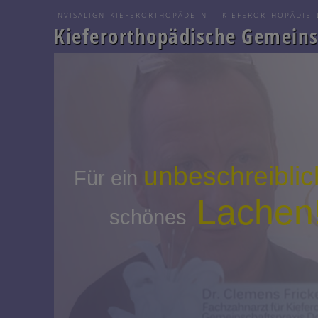
INVISALIGN KIEFERORTHOPÄDE N | KIEFERORTHOPÄDIE 
Kieferorthopädische Gemeinsc
unbeschreibli
Für ein
Lachen
schönes