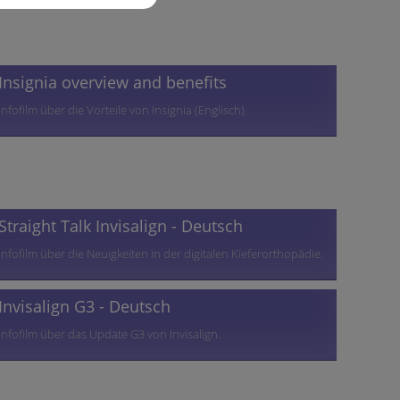
Insignia overview and benefits
Infofilm über die Vorteile von Insignia (Englisch).
Straight Talk Invisalign - Deutsch
Infofilm über die Neuigkeiten in der digitalen Kieferorthopädie.
Invisalign G3 - Deutsch
Infofilm über das Update G3 von Invisalign.