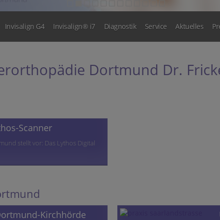
Invisalign G4
Invisalign® i7
Diagnostik
Service
Aktuelles
Pr
ferorthopädie Dortmund Dr. Fricke
ythos-Scanner
und stellt vor: Das Lythos Digital
Dortmund
 Dortmund-Kirchhörde