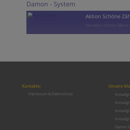
Damon - System
Aktion Schöne Zä
Die Aktion Schöne Zähne
Kontakte:
Unsere Ma
Impressum & Datenschutz
Invisalig
Invisalig
Invisalig
Invisalig
Damon B