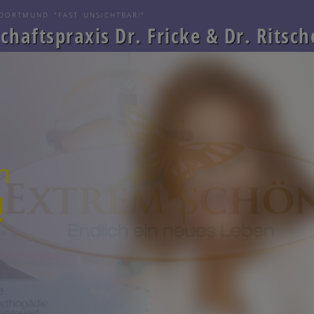
DORTMUND "FAST UNSICHTBAR!"
haftspraxis Dr. Fricke & Dr. Ritsch
ch
!