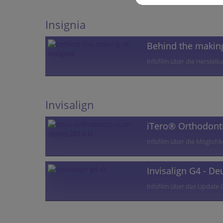
Insignia
Behind the making
Infofilm über die Herstellu
Invisalign
iTero® Orthodont
Infofilm über die Möglichk
Invisalign G4 - De
Infofilm über das Update G